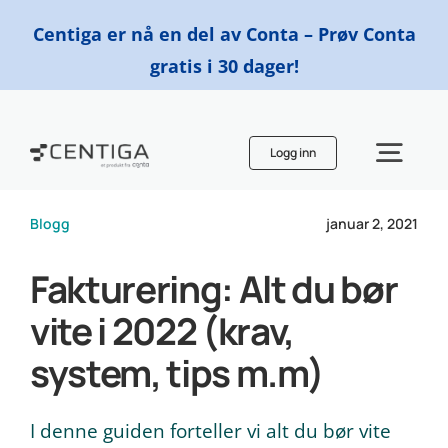
Skip
Centiga er nå en del av Conta – Prøv Conta
to
gratis i 30 dager!
content
Logg inn
Togg
Navi
Blogg
januar 2, 2021
Funksjoner
Fakturering: Alt du bør
Priser
vite i 2022 (krav,
system, tips m.m)
Finn en regnskapsfører
I denne guiden forteller vi alt du bør vite
Ressurser