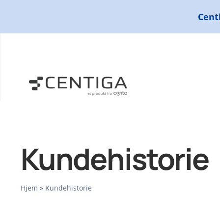
Skip
Centi
to
content
Kundehistorie
Hjem
»
Kundehistorie