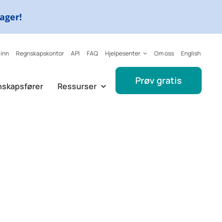
dager!
 inn
Regnskapskontor
API
FAQ
Hjelpesenter
Om oss
English
Prøv gratis
nskapsfører
Ressurser