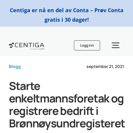
Skip
Centiga er nå en del av Conta – Prøv Conta
to
gratis i 30 dager!
content
Logg inn
Togg
Navi
Blogg
september 21, 2021
Funksjoner
Starte
Priser
enkeltmannsforetak og
registrere bedrift i
Finn en regnskapsfører
Brønnøysundregisteret
Ressurser