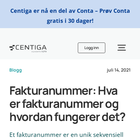
Skip
Centiga er nå en del av Conta – Prøv Conta
to
gratis i 30 dager!
content
Logg inn
Togg
Navi
Blogg
juli 14, 2021
Funksjoner
Fakturanummer: Hva
Priser
er fakturanummer og
hvordan fungerer det?
Finn en regnskapsfører
Et fakturanummer er en unik sekvensiell
Ressurser