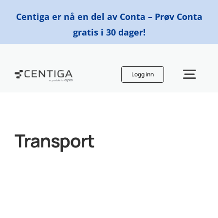
Skip
Centiga er nå en del av Conta – Prøv Conta
to
gratis i 30 dager!
content
Logg inn
Togg
Navi
Funksjoner
Transport
Priser
Finn en regnskapsfører
Ressurser