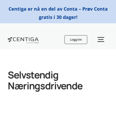
Skip
Centiga er nå en del av Conta – Prøv Conta
to
gratis i 30 dager!
content
Logg inn
Togg
Navi
Funksjoner
Selvstendig
Priser
Næringsdrivende
Finn en regnskapsfører
Ressurser