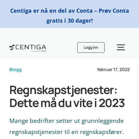
Skip
Centiga er nå en del av Conta – Prøv Conta
to
gratis i 30 dager!
content
Logg inn
Togg
Navi
Blogg
februar 17, 2022
Funksjoner
Regnskapstjenester:
Priser
Dette må du vite i 2023
Finn en regnskapsfører
Mange bedrifter setter ut grunnleggende
regnskapstjenester til en regnskapsfører.
Ressurser