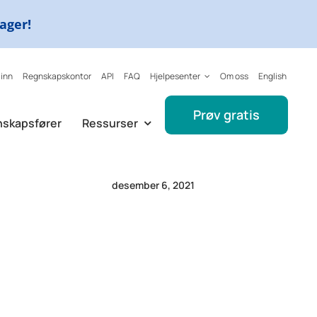
dager!
 inn
Regnskapskontor
API
FAQ
Hjelpesenter
Om oss
English
Prøv gratis
nskapsfører
Ressurser
desember 6, 2021