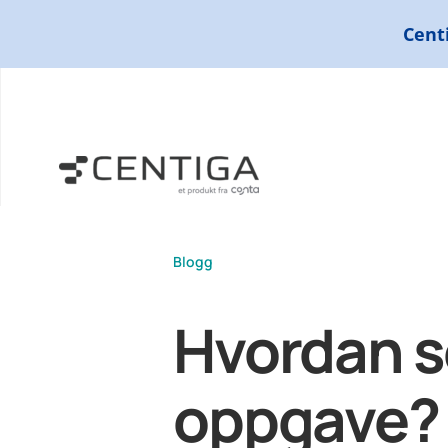
Skip
Centi
to
content
Blogg
Hvordan s
oppgave?