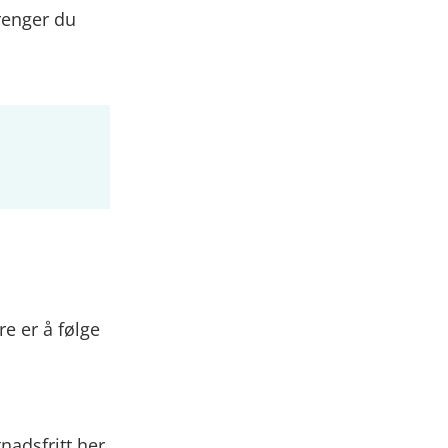
renger du
øre er å følge
nadsfritt her.