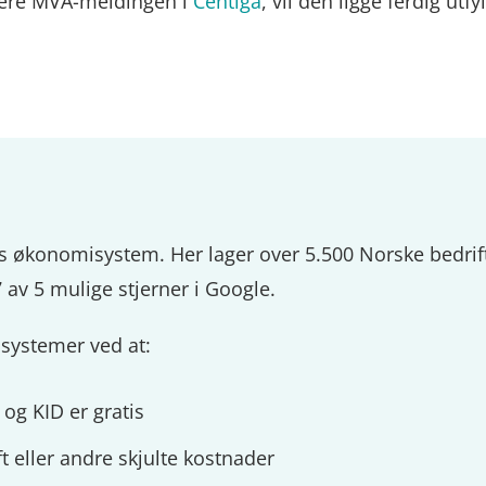
evere MVA-meldingen i
Centiga
, vil den ligge ferdig utfy
is økonomisystem. Her lager over 5.500 Norske bedrif
 av 5 mulige stjerner i Google.
rasystemer ved at:
 og KID er gratis
t eller andre skjulte kostnader