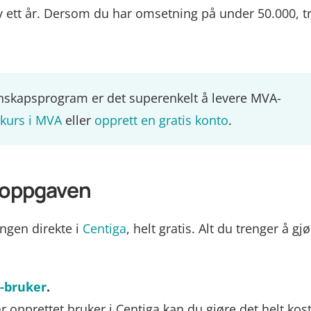
v ett år. Dersom du har omsetning på under 50.000, t
regnskapsprogram er det superenkelt å levere MVA-
 kurs i MVA
eller
opprett en gratis konto
.
A-oppgaven
ngen direkte i
Centiga
, helt gratis. Alt du trenger å gj
-bruker
.
 opprettet bruker i Centiga kan du gjøre det helt kost