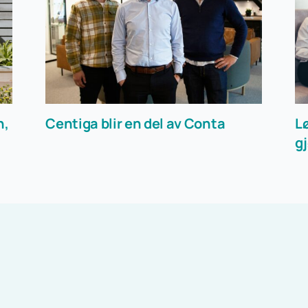
n,
Centiga blir en del av Conta
L
gj