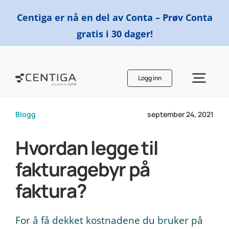
Skip
Centiga er nå en del av Conta – Prøv Conta
to
gratis i 30 dager!
content
Logg inn
Togg
Navi
Blogg
september 24, 2021
Funksjoner
Hvordan legge til
Priser
fakturagebyr på
faktura?
Finn en regnskapsfører
For å få dekket kostnadene du bruker på
Ressurser