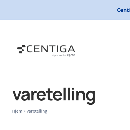
Skip
Centi
to
content
varetelling
Hjem
»
varetelling