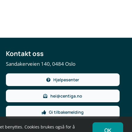
Kontakt oss
Sandakerveien 140, 0484 Oslo
Hjelpesenter
hei@centiga.no
Gi tilbakemelding
det benyttes. Cookies brukes også for å
OK