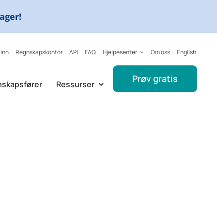
dager!
 inn
Regnskapskontor
API
FAQ
Hjelpesenter
Om oss
English
Prøv gratis
nskapsfører
Ressurser