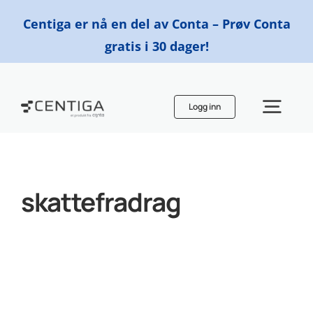
Skip
Centiga er nå en del av Conta – Prøv Conta
to
gratis i 30 dager!
content
Logg inn
Togg
Navi
Funksjoner
skattefradrag
Priser
Finn en regnskapsfører
Ressurser