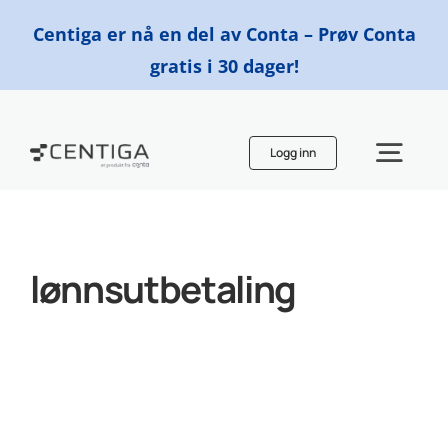
Skip
Centiga er nå en del av Conta – Prøv Conta
to
gratis i 30 dager!
content
Logg inn
Togg
Navi
Funksjoner
lønnsutbetaling
Priser
Finn en regnskapsfører
Ressurser