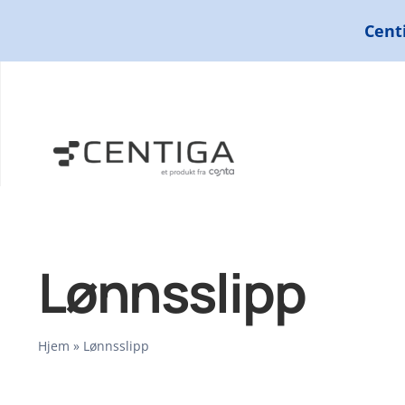
Skip
Centi
to
content
Lønnsslipp
Hjem
»
Lønnsslipp