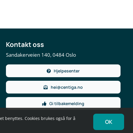
Kontakt oss
Sandakerveien 140, 0484 Oslo
Hjelpesenter
hei@centiga.no
Gi tilbakemelding
det benyttes. Cookies brukes også for å
OK