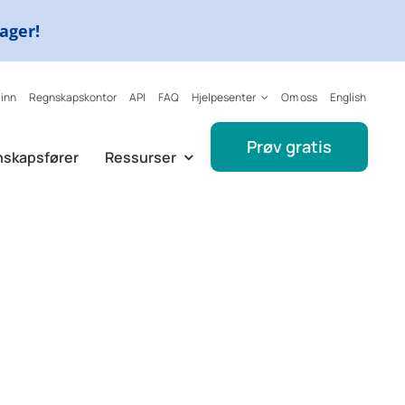
dager!
 inn
Regnskapskontor
API
FAQ
Hjelpesenter
Om oss
English
Prøv gratis
nskapsfører
Ressurser