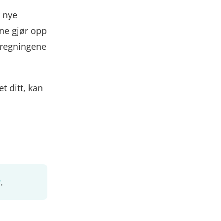
r nye
ene gjør opp
a regningene
t ditt, kan
r
.