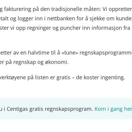
g fakturering på den tradisjonelle måten: Vi opprette
etalt og logger inn i nettbanken for å sjekke om kund
 laster vi opp regninger og puncher inn informasjon fr
setter av en halvtime til å «tune» regnskapsprogramme
er på regnskap og økonomi.
verktøyene på listen er gratis – de koster ingenting.
du i Centigas gratis regnskapsprogram.
Kom i gang he