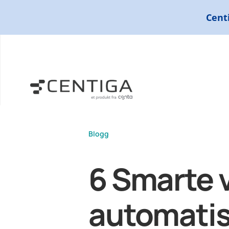
Skip
Centi
to
content
Blogg
6 Smarte 
automatis