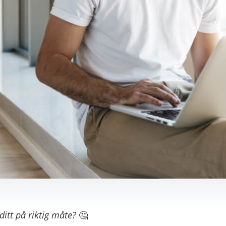
itt på riktig måte?
🤔