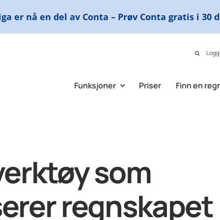
ga er nå en del av Conta – Prøv Conta gratis i 30 
Logg
Funksjoner
Priser
Finn en reg
verktøy som
erer regnskapet