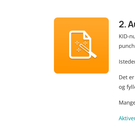
2. 
KID-n
punche
Istede
Det er
og fyll
Mange
Aktive