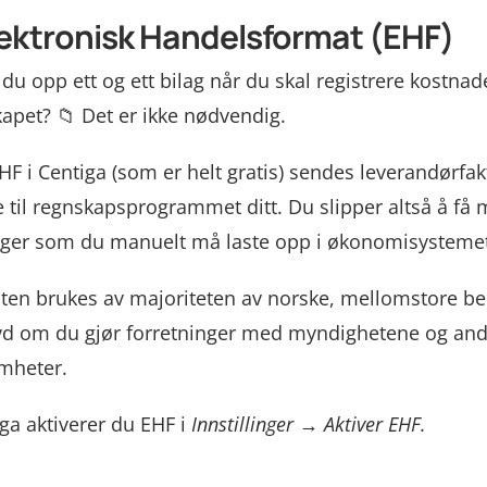
Elektronisk Handelsformat (EHF)
 du opp ett og ett bilag når du skal registrere kostnade
apet? 📁 Det er ikke nødvendig.
F i Centiga (som er helt gratis) sendes leverandørfak
e til regnskapsprogrammet ditt. Du slipper altså å få m
nger som du manuelt må laste opp i økonomisystemet
ten brukes av majoriteten av norske, mellomstore bed
d om du gjør forretninger med myndighetene og andr
mheter.
iga aktiverer du EHF i
Innstillinger → Aktiver EHF.