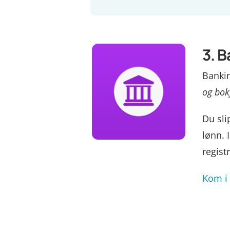
3. 
Bankin
og bok
Du sli
lønn. 
regist
Kom i