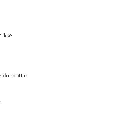
 ikke
e du mottar
.