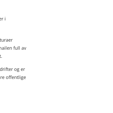
r i
turaer
ailen full av
.
rifter og er
e offentlige