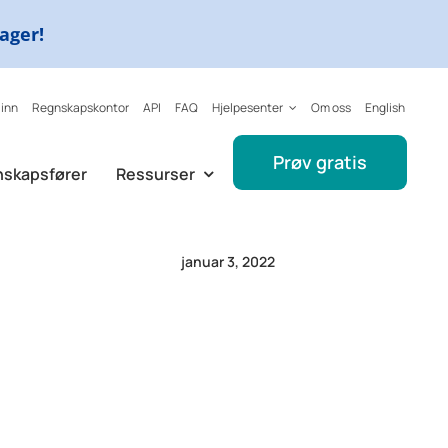
dager!
 inn
Regnskapskontor
API
FAQ
Hjelpesenter
Om oss
English
Prøv gratis
nskapsfører
Ressurser
januar 3, 2022