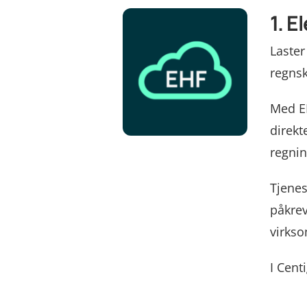
1. 
Laster
regnsk
Med EH
direkt
regni
Tjenes
påkrev
virkso
I Cent