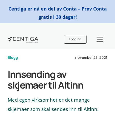
Skip
Centiga er nå en del av Conta – Prøv Conta
to
gratis i 30 dager!
content
Logg inn
Togg
Navi
Blogg
november 25, 2021
Funksjoner
Innsending av
Priser
skjemaer til Altinn
Finn en regnskapsfører
Med egen virksomhet er det mange
skjemaer som skal sendes inn til Altinn.
Ressurser