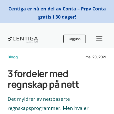
Skip
Centiga er nå en del av Conta – Prøv Conta
to
gratis i 30 dager!
content
Logg inn
Togg
Navi
Blogg
mai 20, 2021
Funksjoner
3 fordeler med
Priser
regnskap på nett
Finn en regnskapsfører
Det myldrer av nettbaserte
regnskapsprogrammer. Men hva er
Ressurser