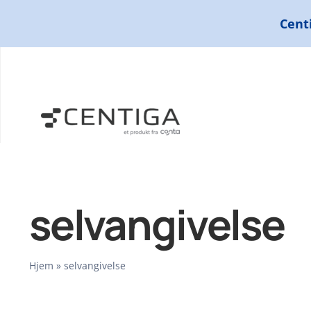
Skip
Centi
to
content
selvangivelse
Hjem
»
selvangivelse