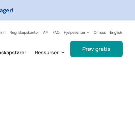
dager!
 inn
Regnskapskontor
API
FAQ
Hjelpesenter
Om oss
English
Prøv gratis
nskapsfører
Ressurser