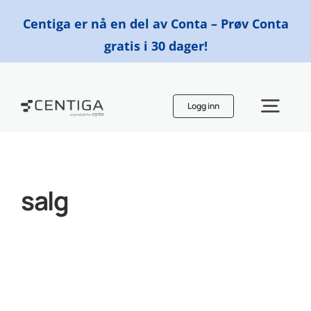
Skip
Centiga er nå en del av Conta – Prøv Conta
to
gratis i 30 dager!
content
Logg inn
Togg
Navi
Funksjoner
salg
Priser
Finn en regnskapsfører
Ressurser