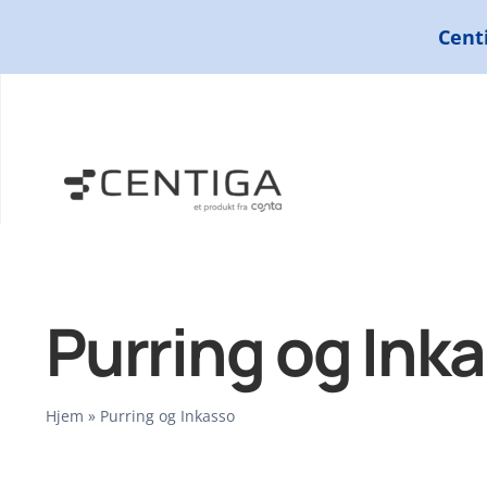
Skip
Centi
to
content
Purring og Ink
Hjem
»
Purring og Inkasso