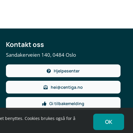
Kontakt oss
Sandakerveien 140, 0484 Oslo
Hjelpesenter
hei@centiga.no
Gi tilbakemelding
det benyttes. Cookies brukes også for å
OK