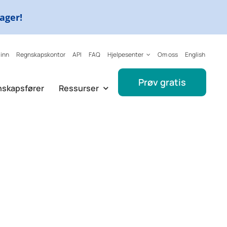
dager!
 inn
Regnskapskontor
API
FAQ
Hjelpesenter
Om oss
English
Prøv gratis
nskapsfører
Ressurser