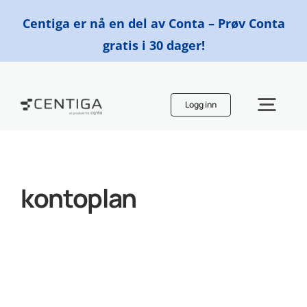
Skip
Centiga er nå en del av Conta – Prøv Conta
to
gratis i 30 dager!
content
Logg inn
Togg
Navi
Funksjoner
kontoplan
Priser
Finn en regnskapsfører
Ressurser