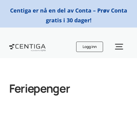
Skip
Centiga er nå en del av Conta – Prøv Conta
to
gratis i 30 dager!
content
Logg inn
Togg
Navi
Funksjoner
Feriepenger
Priser
Finn en regnskapsfører
Ressurser