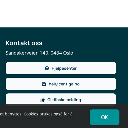
Kontakt oss
Sandakerveien 140, 0484 Oslo
Hjelpesenter
hei@centiga.no
Gi tilbakemelding
det benyttes. Cookies brukes også for å
OK