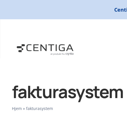
Skip
Centi
to
content
fakturasystem
Hjem
»
fakturasystem