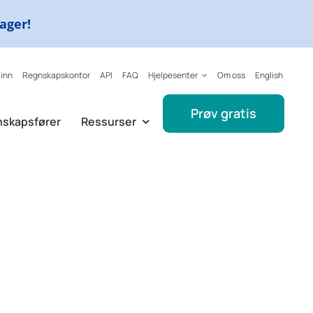
dager!
 inn
Regnskapskontor
API
FAQ
Hjelpesenter
Om oss
English
Prøv gratis
nskapsfører
Ressurser