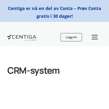
Skip
Centiga er nå en del av Conta – Prøv Conta
to
gratis i 30 dager!
content
Logg inn
Togg
Navi
Funksjoner
CRM-system
Priser
Finn en regnskapsfører
Ressurser