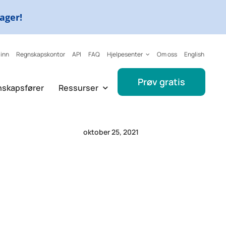
dager!
 inn
Regnskapskontor
API
FAQ
Hjelpesenter
Om oss
English
Prøv gratis
nskapsfører
Ressurser
oktober 25, 2021