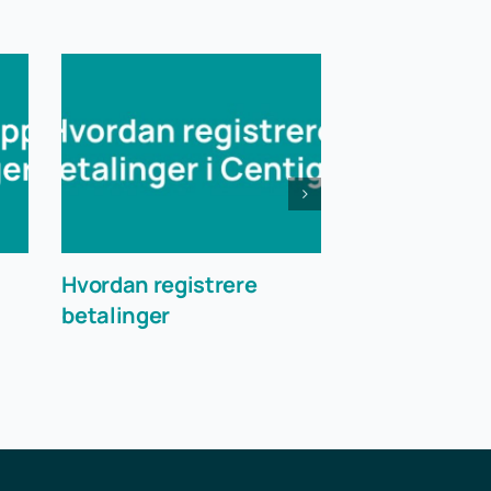
Hvordan registrere
Hvordan kred
betalinger
fakturaer