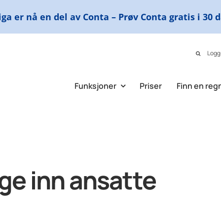
ga er nå en del av Conta – Prøv Conta gratis i 30 
Logg
Funksjoner
Priser
Finn en reg
ge inn ansatte