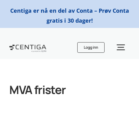
Skip
Centiga er nå en del av Conta – Prøv Conta
to
gratis i 30 dager!
content
Logg inn
Togg
Navi
Funksjoner
MVA frister
Priser
Finn en regnskapsfører
Ressurser